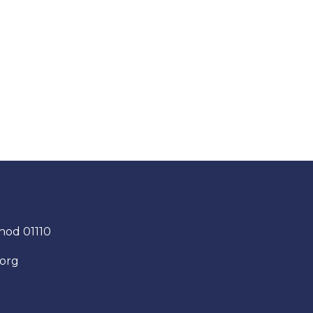
nod 01110
.org