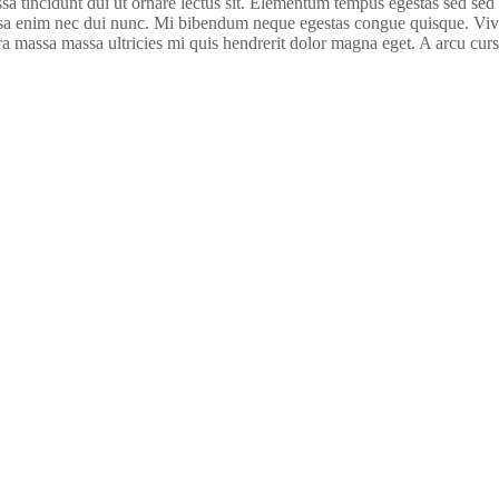
sa tincidunt dui ut ornare lectus sit. Elementum tempus egestas sed sed 
a enim nec dui nunc. Mi bibendum neque egestas congue quisque. Viverra
a massa massa ultricies mi quis hendrerit dolor magna eget. A arcu curs