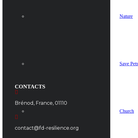
Nature
Save Pet
CONTACTS
Brénod, France, 01110
Church
contact@fd-resilience.org