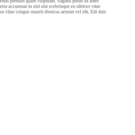
risus pretium quam vulputate. Sagittis purus sit amet
 accumsan in nisl nisi scelerisque eu ultrices vitae
us vitae congue mauris rhoncus aenean vel elit. Elit duis