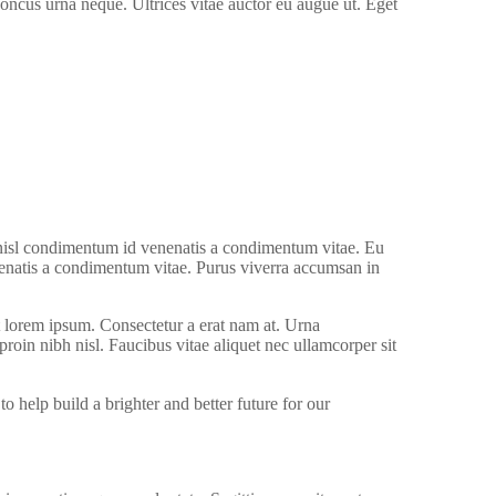
honcus urna neque. Ultrices vitae auctor eu augue ut. Eget
nisl condimentum id venenatis a condimentum vitae. Eu
nenatis a condimentum vitae. Purus viverra accumsan in
t lorem ipsum. Consectetur a erat nam at. Urna
roin nibh nisl. Faucibus vitae aliquet nec ullamcorper sit
help build a brighter and better future for our