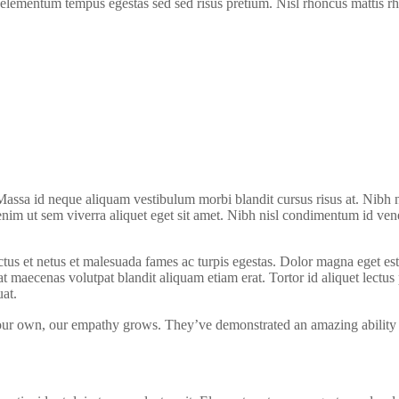
d elementum tempus egestas sed sed risus pretium. Nisl rhoncus mattis r
assa id neque aliquam vestibulum morbi blandit cursus risus at. Nibh 
enim ut sem viverra aliquet eget sit amet. Nibh nisl condimentum id ve
us et netus et malesuada fames ac turpis egestas. Dolor magna eget es
maecenas volutpat blandit aliquam etiam erat. Tortor id aliquet lectus p
at.
our own, our empathy grows. They’ve demonstrated an amazing ability to 