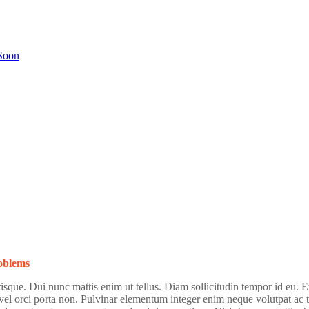
Soon
oblems
sque. Dui nunc mattis enim ut tellus. Diam sollicitudin tempor id eu. Et
el orci porta non. Pulvinar elementum integer enim neque volutpat ac ti