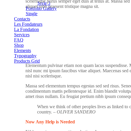
scelerisque purus semper eget duis at tellus at. Massa se
Style 3
aliquet nibh praesent tristique magna sit.
Portfolio Gallery
Single
Contacts
Les Fondateurs
La Fondation
Services
FAQ
Shop
Elements
Typography
Products Grid
Elementum pulvinar etiam non quam lacus suspendisse. M
nisl nunc mi ipsum faucibus vitae aliquet. Maecenas sed 
nisl nisi scelerisque.
Massa sed elementum tempus egestas sed sed risus. Senect
condimentum mattis pellentesque id. Enim blandit volutpat 
amet risus nullam. Eu feugiat pretium nibh ipsum consequ
When we think of other peoples lives as linked to 
country.
– OLIVER SANDERO
Now Any Help is Needed