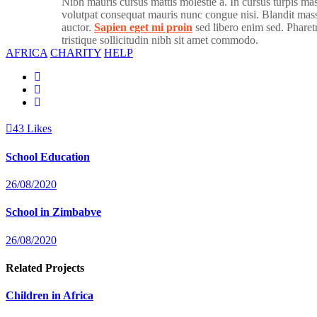
Nibh mauris cursus mattis molestie a. In cursus turpis mas
volutpat consequat mauris nunc congue nisi. Blandit mass
auctor.
Sapien eget mi proin
sed libero enim sed. Pharetr
tristique sollicitudin nibh sit amet commodo.
AFRICA
CHARITY
HELP
43
Likes
School Education
26/08/2020
School in Zimbabve
26/08/2020
Related Projects
Children in Africa