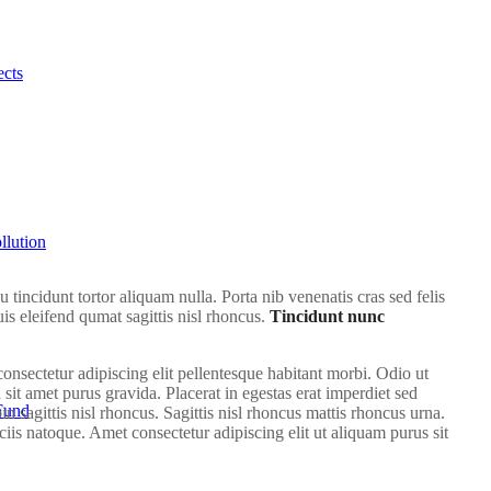
ects
llution
 tincidunt tortor aliquam nulla. Porta nib venenatis cras sed felis
Quis eleifend qumat sagittis nisl rhoncus.
Tincidunt nunc
onsectetur adipiscing elit pellentesque habitant morbi. Odio ut
sit amet purus gravida. Placerat in egestas erat imperdiet sed
 Fund
n sagittis nisl rhoncus. Sagittis nisl rhoncus mattis rhoncus urna.
ociis natoque. Amet consectetur adipiscing elit ut aliquam purus sit