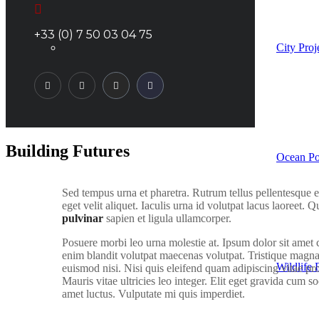
+33 (0) 7 50 03 04 75
City Proj
Building Futures
Ocean Po
S
ed tempus urna et pharetra. Rutrum tellus pellentesque eu
eget velit aliquet. Iaculis urna id volutpat lacus laoreet. 
pulvinar
sapien et ligula ullamcorper.
Posuere morbi leo urna molestie at. Ipsum dolor sit amet c
enim blandit volutpat maecenas volutpat. Tristique magna 
Wildlife
euismod nisi. Nisi quis eleifend quam adipiscing vitae proi
Mauris vitae ultricies leo integer. Elit eget gravida cum s
amet luctus. Vulputate mi quis imperdiet.