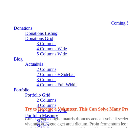
Coming 
Donations
Donations Listing
Donations Grid
3 Columns
4 Columns Wide
5 Columns Wide
Blog
Actualités
2 Columns
2 Columns + Sidebar
3 Columns
4 Columns Full Width
Portfolio
Portfolio Grid
2 Columns
3 Columns
Try to Become a Volunteer, This Can Solve Many Pr
5 Columns Wide
Portfolio Masonry
Cursus vitae congue mauris rhoncus aenean vel elit sceleri
Style 1
vivamus at augue eget arcu dictum. Proin fermentum leo v
Style 2