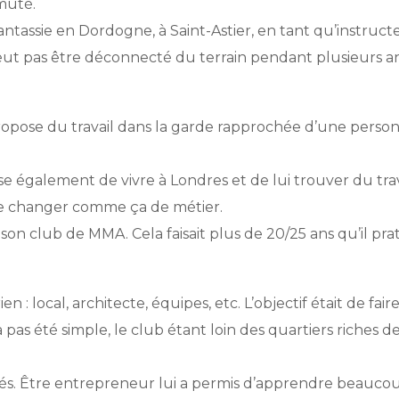
 muté.
t Fantassie en Dordogne, à Saint-Astier, en tant qu’instructe
 veut pas être déconnecté du terrain pendant plusieurs a
propose du travail dans la garde rapprochée d’une person
 également de vivre à Londres et de lui trouver du trava
e de changer comme ça de métier.
 son club de MMA. Cela faisait plus de 20/25 ans qu’il pra
n : local, architecte, équipes, etc. L’objectif était de fair
as été simple, le club étant loin des quartiers riches d
oyés. Être entrepreneur lui a permis d’apprendre beauco