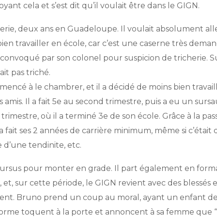
ant cela et s’est dit qu’il voulait être dans le GIGN.
merie, deux ans en Guadeloupe. Il voulait absolument alle
 bien travailler en école, car c’est une caserne très dema
 convoqué par son colonel pour suspicion de tricherie. S
ait pas triché.
mencé à le chambrer, et il a décidé de moins bien travail
mis. Il a fait 5e au second trimestre, puis a eu un sursa
 trimestre, où il a terminé 3e de son école. Grâce à la pas
 Il a fait ses 2 années de carrière minimum, même si c’était di
d’une tendinite, etc.
e cursus pour monter en grade. Il part également en form
 et, sur cette période, le GIGN revient avec des blessés 
ement. Bruno prend un coup au moral, ayant un enfant de
 uniforme toquent à la porte et annoncent à sa femme que