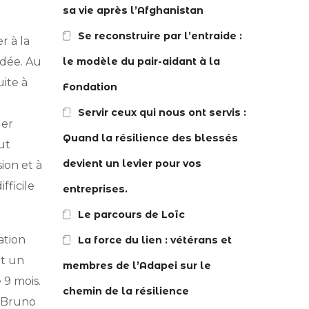
sa vie après l’Afghanistan
Se reconstruire par l’entraide :
r à la
ndée. Au
le modèle du pair-aidant à la
uite à
Fondation
Servir ceux qui nous ont servis :
ler
Quand la résilience des blessés
ut
devient un levier pour vos
sion et à
fficile
entreprises.
Le parcours de Loïc
ation
La force du lien : vétérans et
et un
membres de l’Adapei sur le
 9 mois.
chemin de la résilience
 “Bruno