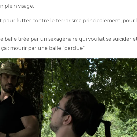
n plein visage.
’est pour lutter contre le terrorisme principalement, pour 
balle tirée par un sexagénaire qui voulait se suicider et
 ça : mourir par une balle “perdue”.